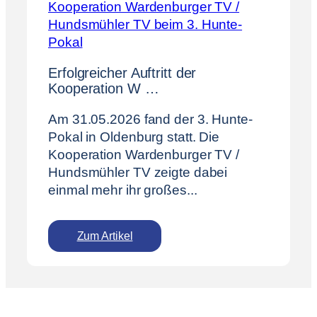
s
S
t
p
e
o
l
r
Erfolgreicher Auftritt der
l
t
Kooperation W …
e
-
☀️
T
Am 31.05.2026 fand der 3. Hunte-
r
Pokal in Oldenburg statt. Die
a
Kooperation Wardenburger TV /
i
n
Hundsmühler TV zeigte dabei
e
einmal mehr ihr großes...
r
g
e
Zum Artikel
:
s
E
u
r
c
f
h
o
t