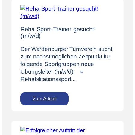
n
u
n
g
Reha-Sport-Trainer gesucht!
s
(m/w/d)
z
e
Der Wardenburger Turnverein sucht
i
zum nächstmöglichen Zeitpunkt für
t
folgende Sportgruppen neue
e
Übungsleiter (m/w/d): 🔹
n
Rehabilitationssport...
G
e
s
Zum Artikel
c
:
h
R
ä
e
f
h
t
a
s
-