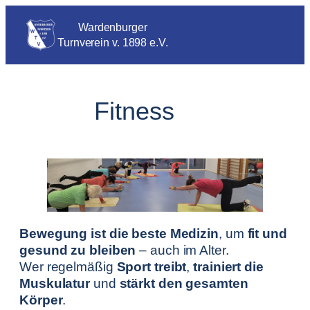
Wardenburger
Turnverein v. 1898 e.V.
Fitness
Bewegung ist die beste Medizin
, um
fit und
gesund zu bleiben
– auch im Alter.
Wer regelmäßig
Sport treibt
,
trainiert die
Muskulatur
und
stärkt den gesamten
Körper
.