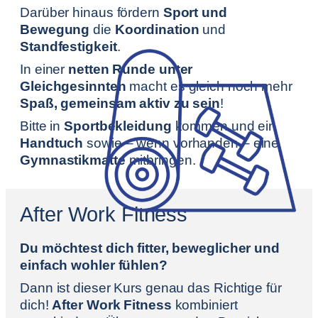
Darüber hinaus fördern
Sport und
Bewegung
die
Koordination
und
Standfestigkeit
.
In einer
netten Runde unter
Gleichgesinnten
macht es gleich noch mehr
Spaß, gemeinsam aktiv zu sein
!
Bitte in
Sportbekleidung
kommen und ein
Handtuch
sowie – wenn vorhanden – eine
Gymnastikmatte
mitbringen.
After Work Fitness
Du möchtest dich fitter, beweglicher und
einfach wohler fühlen?
Dann ist dieser Kurs genau das Richtige für
dich!
After Work Fitness
kombiniert