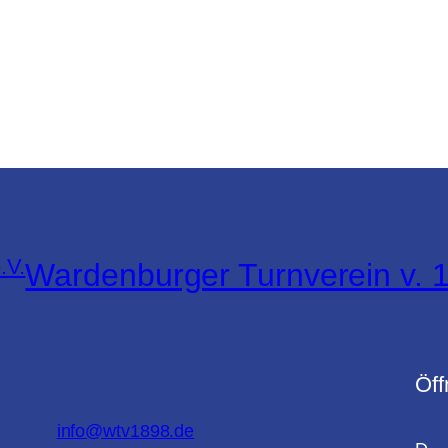
Wardenburger Turnverein v. 1
placholder
Öff
info@wtv1898.de