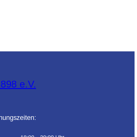
898 e.V.
nungszeiten: